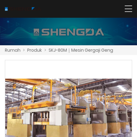
Rumah
>
Produk
>
SKJ-80M｜Mesin Gergaji Geng